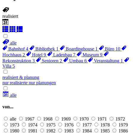
realisiert
alle
Bahnhof
4
Bibliothek
1
Boardinghouse
1
Büro
10
Hochhaus
2
Hotel
9
Ladenbau
7
Museum
9
Rekonstruktion
3
Senioren
2
Umbau
6
Veranstaltung
1
Villa
5
realisiert & planung
nur realisierte
nur planungen
alle
von...
alle
1967
1968
1969
1970
1971
1972
1973
1974
1975
1976
1977
1978
1979
1980
1981
1982
1983
1984
1985
1986