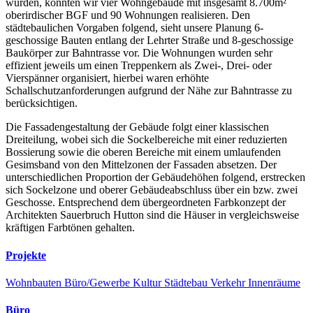
wurden, konnten wir vier Wohngebäude mit insgesamt 8.700m²
oberirdischer BGF und 90 Wohnungen realisieren. Den
städtebaulichen Vorgaben folgend, sieht unsere Planung 6-
geschossige Bauten entlang der Lehrter Straße und 8-geschossige
Baukörper zur Bahntrasse vor. Die Wohnungen wurden sehr
effizient jeweils um einen Treppenkern als Zwei-, Drei- oder
Vierspänner organisiert, hierbei waren erhöhte
Schallschutzanforderungen aufgrund der Nähe zur Bahntrasse zu
berücksichtigen.
Die Fassadengestaltung der Gebäude folgt einer klassischen
Dreiteilung, wobei sich die Sockelbereiche mit einer reduzierten
Bossierung sowie die oberen Bereiche mit einem umlaufenden
Gesimsband von den Mittelzonen der Fassaden absetzen. Der
unterschiedlichen Proportion der Gebäudehöhen folgend, erstrecken
sich Sockelzone und oberer Gebäudeabschluss über ein bzw. zwei
Geschosse. Entsprechend dem übergeordneten Farbkonzept der
Architekten Sauerbruch Hutton sind die Häuser in vergleichsweise
kräftigen Farbtönen gehalten.
Projekte
Wohnbauten
Büro/Gewerbe
Kultur
Städtebau
Verkehr
Innenräume
Büro