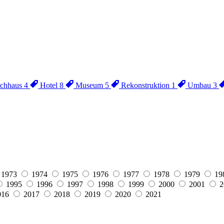
chhaus
4
Hotel
8
Museum
5
Rekonstruktion
1
Umbau
3
1973
1974
1975
1976
1977
1978
1979
19
1995
1996
1997
1998
1999
2000
2001
2
016
2017
2018
2019
2020
2021