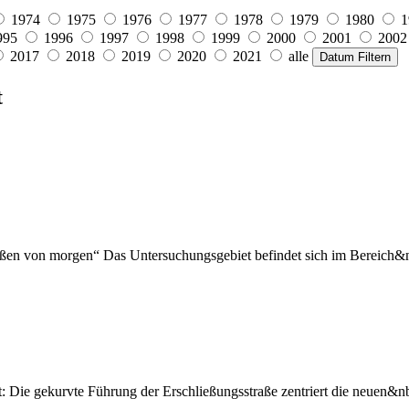
1974
1975
1976
1977
1978
1979
1980
1
995
1996
1997
1998
1999
2000
2001
2002
2017
2018
2019
2020
2021
alle
Datum Filtern
t
raßen von morgen“ Das Untersuchungsgebiet befindet sich im Bereich&n
: Die gekurvte Führung der Erschließungsstraße zentriert die neuen&nb