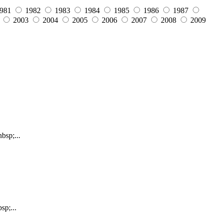
981
1982
1983
1984
1985
1986
1987
2003
2004
2005
2006
2007
2008
2009
bsp;...
sp;...