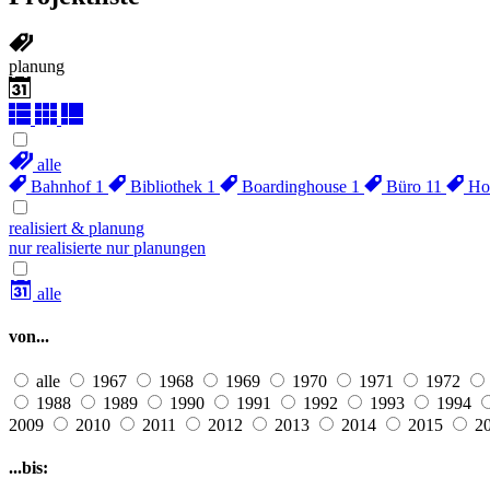
planung
alle
Bahnhof
1
Bibliothek
1
Boardinghouse
1
Büro
11
Ho
realisiert & planung
nur realisierte
nur planungen
alle
von...
alle
1967
1968
1969
1970
1971
1972
1988
1989
1990
1991
1992
1993
1994
2009
2010
2011
2012
2013
2014
2015
2
...bis: