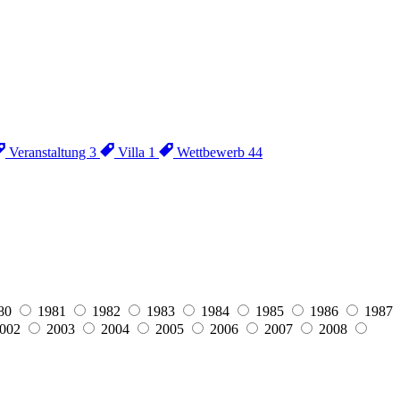
Veranstaltung
3
Villa
1
Wettbewerb
44
80
1981
1982
1983
1984
1985
1986
1987
002
2003
2004
2005
2006
2007
2008