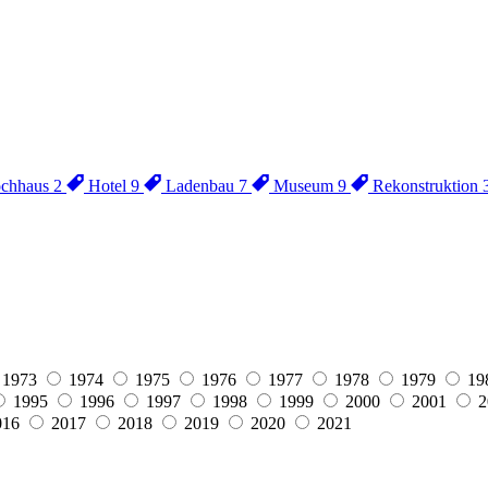
chhaus
2
Hotel
9
Ladenbau
7
Museum
9
Rekonstruktion
1973
1974
1975
1976
1977
1978
1979
19
1995
1996
1997
1998
1999
2000
2001
2
016
2017
2018
2019
2020
2021