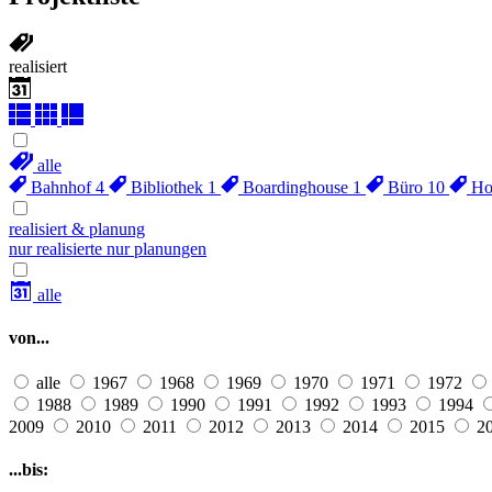
realisiert
alle
Bahnhof
4
Bibliothek
1
Boardinghouse
1
Büro
10
Ho
realisiert & planung
nur realisierte
nur planungen
alle
von...
alle
1967
1968
1969
1970
1971
1972
1988
1989
1990
1991
1992
1993
1994
2009
2010
2011
2012
2013
2014
2015
2
...bis: