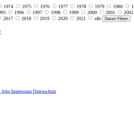
1974
1975
1976
1977
1978
1979
1980
1
995
1996
1997
1998
1999
2000
2001
2002
2017
2018
2019
2020
2021
alle
Datum Filtern
t
d
Jobs
Impressum
Datenschutz