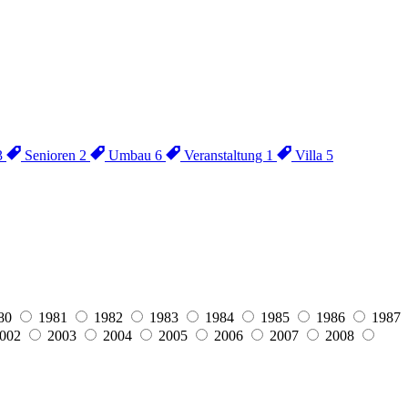
3
Senioren
2
Umbau
6
Veranstaltung
1
Villa
5
80
1981
1982
1983
1984
1985
1986
1987
002
2003
2004
2005
2006
2007
2008