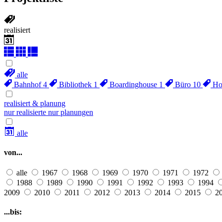
realisiert
alle
Bahnhof
4
Bibliothek
1
Boardinghouse
1
Büro
10
Ho
realisiert & planung
nur realisierte
nur planungen
alle
von...
alle
1967
1968
1969
1970
1971
1972
1988
1989
1990
1991
1992
1993
1994
2009
2010
2011
2012
2013
2014
2015
2
...bis: