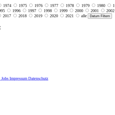
1974
1975
1976
1977
1978
1979
1980
1
995
1996
1997
1998
1999
2000
2001
2002
2017
2018
2019
2020
2021
alle
Datum Filtern
t
d
Jobs
Impressum
Datenschutz