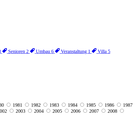
3
Senioren
2
Umbau
6
Veranstaltung
1
Villa
5
80
1981
1982
1983
1984
1985
1986
1987
002
2003
2004
2005
2006
2007
2008