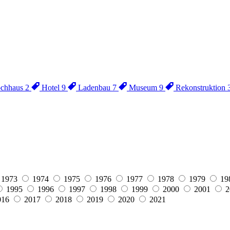
chhaus
2
Hotel
9
Ladenbau
7
Museum
9
Rekonstruktion
1973
1974
1975
1976
1977
1978
1979
19
1995
1996
1997
1998
1999
2000
2001
2
016
2017
2018
2019
2020
2021