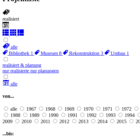
realisiert
alle
Bibliothek
1
Museum
8
Rekonstruktion
3
Umbau
1
realisiert & planung
nur realisierte
nur planungen
alle
von...
alle
1967
1968
1969
1970
1971
1972
1988
1989
1990
1991
1992
1993
1994
2009
2010
2011
2012
2013
2014
2015
2
...bis: