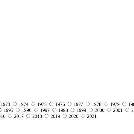
1973
1974
1975
1976
1977
1978
1979
19
1995
1996
1997
1998
1999
2000
2001
2
016
2017
2018
2019
2020
2021