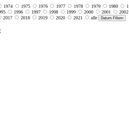
1974
1975
1976
1977
1978
1979
1980
1
995
1996
1997
1998
1999
2000
2001
2002
2017
2018
2019
2020
2021
alle
Datum Filtern
t