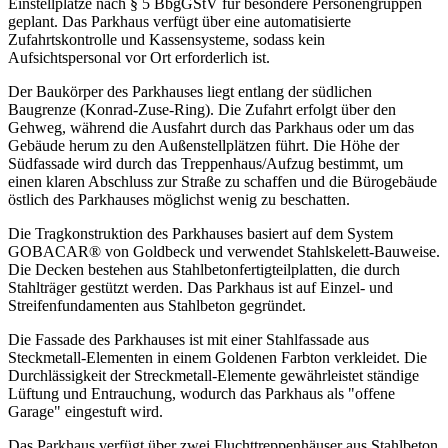
Einstellplätze nach § 5 BbgGStV für besondere Personengruppen
geplant. Das Parkhaus verfügt über eine automatisierte
Zufahrtskontrolle und Kassensysteme, sodass kein
Aufsichtspersonal vor Ort erforderlich ist.
Der Baukörper des Parkhauses liegt entlang der südlichen
Baugrenze (Konrad-Zuse-Ring). Die Zufahrt erfolgt über den
Gehweg, während die Ausfahrt durch das Parkhaus oder um das
Gebäude herum zu den Außenstellplätzen führt. Die Höhe der
Südfassade wird durch das Treppenhaus/Aufzug bestimmt, um
einen klaren Abschluss zur Straße zu schaffen und die Bürogebäude
östlich des Parkhauses möglichst wenig zu beschatten.
Die Tragkonstruktion des Parkhauses basiert auf dem System
GOBACAR® von Goldbeck und verwendet Stahlskelett-Bauweise.
Die Decken bestehen aus Stahlbetonfertigteilplatten, die durch
Stahlträger gestützt werden. Das Parkhaus ist auf Einzel- und
Streifenfundamenten aus Stahlbeton gegründet.
Die Fassade des Parkhauses ist mit einer Stahlfassade aus
Steckmetall-Elementen in einem Goldenen Farbton verkleidet. Die
Durchlässigkeit der Streckmetall-Elemente gewährleistet ständige
Lüftung und Entrauchung, wodurch das Parkhaus als "offene
Garage" eingestuft wird.
Das Parkhaus verfügt über zwei Fluchttreppenhäuser aus Stahlbeton