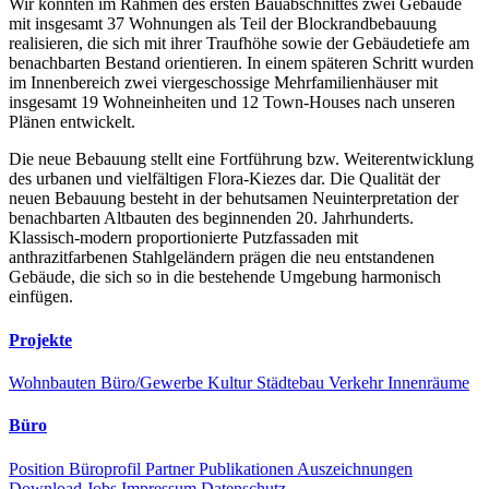
Wir konnten im Rahmen des ersten Bauabschnittes zwei Gebäude
mit insgesamt 37 Wohnungen als Teil der Blockrandbebauung
realisieren, die sich mit ihrer Traufhöhe sowie der Gebäudetiefe am
benachbarten Bestand orientieren. In einem späteren Schritt wurden
im Innenbereich zwei viergeschossige Mehrfamilienhäuser mit
insgesamt 19 Wohneinheiten und 12 Town-Houses nach unseren
Plänen entwickelt.
Die neue Bebauung stellt eine Fortführung bzw. Weiterentwicklung
des urbanen und vielfältigen Flora-Kiezes dar. Die Qualität der
neuen Bebauung besteht in der behutsamen Neuinterpretation der
benachbarten Altbauten des beginnenden 20. Jahrhunderts.
Klassisch-modern proportionierte Putzfassaden mit
anthrazitfarbenen Stahlgeländern prägen die neu entstandenen
Gebäude, die sich so in die bestehende Umgebung harmonisch
einfügen.
Projekte
Wohnbauten
Büro/Gewerbe
Kultur
Städtebau
Verkehr
Innenräume
Büro
Position
Büroprofil
Partner
Publikationen
Auszeichnungen
Download
Jobs
Impressum
Datenschutz