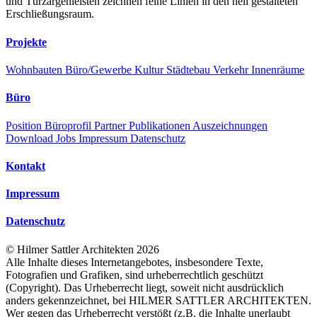
und Türzargenleisten zeichnen feine Linien in den hell gestalteten
Erschließungsraum.
Projekte
Wohnbauten
Büro/Gewerbe
Kultur
Städtebau
Verkehr
Innenräume
Büro
Position
Büroprofil
Partner
Publikationen
Auszeichnungen
Download
Jobs
Impressum
Datenschutz
Kontakt
Impressum
Datenschutz
©
Hilmer Sattler Architekten
2026
Alle Inhalte dieses Internetangebotes, insbesondere Texte,
Fotografien und Grafiken, sind urheberrechtlich geschützt
(Copyright). Das Urheberrecht liegt, soweit nicht ausdrücklich
anders gekennzeichnet, bei HILMER SATTLER ARCHITEKTEN.
Wer gegen das Urheberrecht verstößt (z.B. die Inhalte unerlaubt