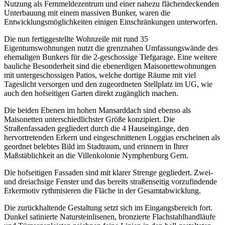
Nutzung als Fernmeldezentrum und einer nahezu flächendeckenden
Unterbauung mit einem massiven Bunker, waren die
Entwicklungsmöglichkeiten einigen Einschränkungen unterworfen.
Die nun fertiggestellte Wohnzeile mit rund 35
Eigentumswohnungen nutzt die grenznahen Umfassungswände des
ehemaligen Bunkers für die 2-geschossige Tiefgarage. Eine weitere
bauliche Besonderheit sind die ebenerdigen Maisonettewohnungen
mit untergeschossigen Patios, welche dortige Räume mit viel
Tageslicht versorgen und den zugeordneten Stellplatz im UG, wie
auch den hofseitigen Garten direkt zugänglich machen.
Die beiden Ebenen im hohen Mansarddach sind ebenso als
Maisonetten unterschiedlichster Größe konzipiert. Die
Straßenfassaden gegliedert durch die 4 Hauseingänge, den
hervortretenden Erkern und eingeschnittenen Loggias erscheinen als
geordnet belebtes Bild im Stadtraum, und erinnern in Ihrer
Maßstäblichkeit an die Villenkolonie Nymphenburg Gern.
Die hofseitigen Fassaden sind mit klarer Strenge gegliedert. Zwei-
und dreiachsige Fenster und das bereits straßenseitig vorzufindende
Erkermotiv rythmisieren die Fläche in der Gesamtabwicklung.
Die zurückhaltende Gestaltung setzt sich im Eingangsbereich fort.
Dunkel satinierte Natursteinlisenen, bronzierte Flachstahlhandläufe