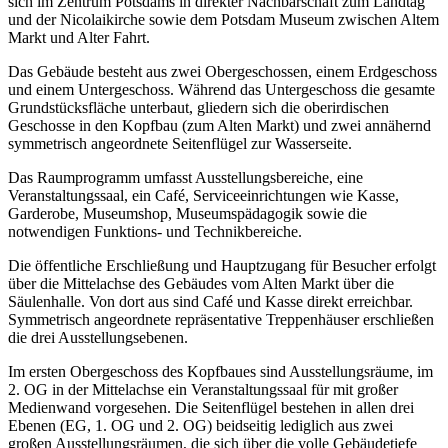
sich im Zentrum Potsdams in direkter Nachbarschaft zum Landtag
und der Nicolaikirche sowie dem Potsdam Museum zwischen Altem
Markt und Alter Fahrt.
Das Gebäude besteht aus zwei Obergeschossen, einem Erdgeschoss
und einem Untergeschoss. Während das Untergeschoss die gesamte
Grundstücksfläche unterbaut, gliedern sich die oberirdischen
Geschosse in den Kopfbau (zum Alten Markt) und zwei annähernd
symmetrisch angeordnete Seitenflügel zur Wasserseite.
Das Raumprogramm umfasst Ausstellungsbereiche, eine
Veranstaltungssaal, ein Café, Serviceeinrichtungen wie Kasse,
Garderobe, Museumshop, Museumspädagogik sowie die
notwendigen Funktions- und Technikbereiche.
Die öffentliche Erschließung und Hauptzugang für Besucher erfolgt
über die Mittelachse des Gebäudes vom Alten Markt über die
Säulenhalle. Von dort aus sind Café und Kasse direkt erreichbar.
Symmetrisch angeordnete repräsentative Treppenhäuser erschließen
die drei Ausstellungsebenen.
Im ersten Obergeschoss des Kopfbaues sind Ausstellungsräume, im
2. OG in der Mittelachse ein Veranstaltungssaal für mit großer
Medienwand vorgesehen. Die Seitenflügel bestehen in allen drei
Ebenen (EG, 1. OG und 2. OG) beidseitig lediglich aus zwei
großen Ausstellungsräumen, die sich über die volle Gebäudetiefe