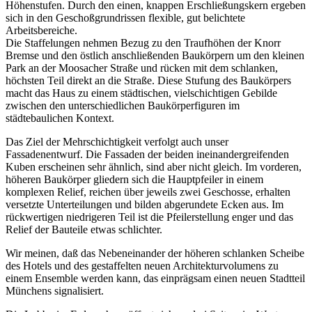
Höhenstufen. Durch den einen, knappen Erschließungskern ergeben
sich in den Geschoßgrundrissen flexible, gut belichtete
Arbeitsbereiche.
Die Staffelungen nehmen Bezug zu den Traufhöhen der Knorr
Bremse und den östlich anschließenden Baukörpern um den kleinen
Park an der Moosacher Straße und rücken mit dem schlanken,
höchsten Teil direkt an die Straße. Diese Stufung des Baukörpers
macht das Haus zu einem städtischen, vielschichtigen Gebilde
zwischen den unterschiedlichen Baukörperfiguren im
städtebaulichen Kontext.
Das Ziel der Mehrschichtigkeit verfolgt auch unser
Fassadenentwurf. Die Fassaden der beiden ineinandergreifenden
Kuben erscheinen sehr ähnlich, sind aber nicht gleich. Im vorderen,
höheren Baukörper gliedern sich die Hauptpfeiler in einem
komplexen Relief, reichen über jeweils zwei Geschosse, erhalten
versetzte Unterteilungen und bilden abgerundete Ecken aus. Im
rückwertigen niedrigeren Teil ist die Pfeilerstellung enger und das
Relief der Bauteile etwas schlichter.
Wir meinen, daß das Nebeneinander der höheren schlanken Scheibe
des Hotels und des gestaffelten neuen Architekturvolumens zu
einem Ensemble werden kann, das einprägsam einen neuen Stadtteil
Münchens signalisiert.