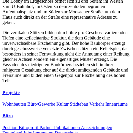
Die Lobby im Erdgeschoss öffnet sich zu drei Seiten: im Westen
zum U-Bahnhof, im Osten zu dem zentralen begrünten
Aufenthaltsplatz und im Süden zur Moosacher Straße, um dem
Haus auch direkt an der Straße eine repräsentative Adresse zu
geben.
Die vertikalen Stützen bilden durch ihre pro Geschoss variierenden
Tiefen eine geflechtartige Struktur, die dem Gebäude eine
unverwechselbare Erscheinung gibt. Der hohe Baukörper erzeugt
durch geschossweise versetzte Zwischenstützen ein Reliefspiel, das
besonders in seiner Fernwirkung nicht die Anmutung einer Reihung
gleicher Achsen sondern ein eigenartiges Muster erzeugt. Die
Fassaden des niedrigeren Baukörpers beziehen sich in ihrer
ruhigeren Gestaltung eher auf die direkt umliegenden Gebäude und
Freiräume und bilden einen Gegenpol zur Erscheinung des hohen
Teils.
Projekte
Wohnbauten
Büro/Gewerbe
Kultur
Städtebau
Verkehr
Innenräume
Büro
Position
Büroprofil
Partner
Publikationen
Auszeichnungen
Download
Jobs
Impressum
Datenschutz