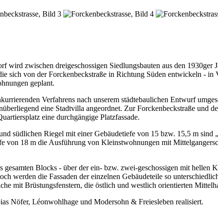
f wird zwischen dreigeschossigen Siedlungsbauten aus den 1930ger Ja
die sich von der Forckenbeckstraße in Richtung Süden entwickeln - in V
ohnungen geplant.
kurrierenden Verfahrens nach unserem städtebaulichen Entwurf umgese
enüberliegend eine Stadtvilla angeordnet. Zur Forckenbeckstraße und d
artiersplatz eine durchgängige Platzfassade.
d südlichen Riegel mit einer Gebäudetiefe von 15 bzw. 15,5 m sind „
efe von 18 m die Ausführung von Kleinstwohnungen mit Mittelgangerschl
des gesamten Blocks - über der ein- bzw. zwei-geschossigen mit hellen
ch werden die Fassaden der einzelnen Gebäudeteile so unterschiedlich g
e mit Brüstungsfenstern, die östlich und westlich orientierten Mittelh
as Nöfer, Léonwohlhage und Modersohn & Freiesleben realisiert.