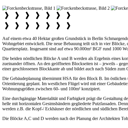
Auf einem etwa 40 Hektar großen Grundstück in Berlin Schmargendor
Wohngebiet entwickelt. Die neue Bebauung teilt sich in vier Blöcke, 
Quartiersplatz. Insgesamt sind auf etwa 90.000m² BGF rund 1000 W
Die beiden nördlichen Blöcke A und B werden als Ergebnis eines kon
zueinander öffnen. An den geöffneten Blockseiten ist – jeweils - geg
einer geschlossenen Blockkante ab und bildet auch nach Süden zum Qu
Die Gebäudeplanung übernimmt HSA für den Block B. Im östlichen un
Orientierung geplant. Im westlichen Flügel wird mit einer Gebäudeti
Wohnungsgrößen zwischen 60- und 100m² konzipiert.
Eine durchgängige Materialität und Farbigkeit prägt die Gestaltung 
helle mit horizontalen Gesimsbändern gegliederte Putzfassaden. Denno
werden z.B. die Kopf-/ Eckhäuser der nördlichen und südlichen Bereich
Die Blöcke A,C und D werden nach der Planung der Architekten Tobi