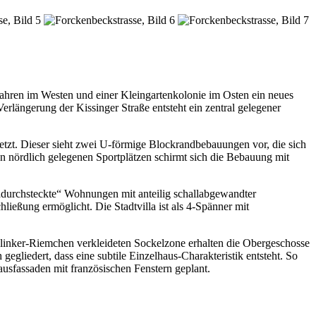
hren im Westen und einer Kleingartenkolonie im Osten ein neues
erlängerung der Kissinger Straße entsteht ein zentral gelegener
tzt. Dieser sieht zwei U-förmige Blockrandbebauungen vor, die sich
en nördlich gelegenen Sportplätzen schirmt sich die Bebauung mit
durchsteckte“ Wohnungen mit anteilig schallabgewandter
ießung ermöglicht. Die Stadtvilla ist als 4-Spänner mit
 Klinker-Riemchen verkleideten Sockelzone erhalten die Obergeschosse
egliedert, dass eine subtile Einzelhaus-Charakteristik entsteht. So
ausfassaden mit französischen Fenstern geplant.