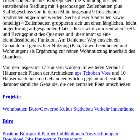
Unser städtebauliches Konzept sieht die Rahmung der neu
entstehenden Siedlung mit 4-geschossigen Zeilenbauten plus
Staffelgeschoss vor, in deren Mitte insgesamt 9 freistehende
Stadtvillen angeordnet werden. Sechs dieser Stadtvillen sowie
(anteilig) 4 Zeilenbauten gruppieren sich um einen länglichen, leicht
bogenförmig aufgespannten Platz - dieser wird zum zentralen Treff-
und Bezugspunkt des Quartiers und übernimmt so eine
identitätsstiftende Funktion. Am Dahlemer Weg entsteht ein
Gebäude mit gemischter Nutzung (Kita, Gewerbeeinheiten und
Wohnungen) als Ergänzung zur reinen Wohnnutzung innerhalb des
Quartiers.
Von den insgesamt 17 Häusern wurden im weiteren Verlauf 7
Häuser nach Plänen der Architekten
nps Tchoban Voss
und 10
Häuser nach unseren Gebäudeentwürfen geplant und erstellt –
darunter sämtliche Gebäude, die den zentralen Platz umschließen.
Projekte
Wohnbauten
Büro/Gewerbe
Kultur
Städtebau
Verkehr
Innenräume
Büro
Position
Büroprofil
Partner
Publikationen
Auszeichnungen
Download
Jobs
Impressum
Datenschutz