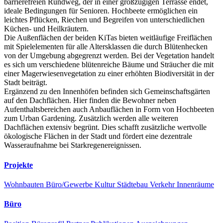
barrierefreien Rundweg, der in einer großzügigen Terrasse endet,
ideale Bedingungen für Senioren. Hochbeete ermöglichen ein
leichtes Pflücken, Riechen und Begreifen von unterschiedlichen
Küchen- und Heilkräutern.
Die Außenflächen der beiden KiTas bieten weitläufige Freiflächen
mit Spielelementen für alle Altersklassen die durch Blütenhecken
von der Umgebung abgegrenzt werden. Bei der Vegetation handelt
es sich um verschiedene blütenreiche Bäume und Sträucher die mit
einer Magerwiesenvegetation zu einer erhöhten Biodiversität in der
Stadt beiträgt.
Ergänzend zu den Innenhöfen befinden sich Gemeinschaftsgärten
auf den Dachflächen. Hier finden die Bewohner neben
Aufenthaltsbereichen auch Anbauflächen in Form von Hochbeeten
zum Urban Gardening. Zusätzlich werden alle weiteren
Dachflächen extensiv begrünt. Dies schafft zusätzliche wertvolle
ökologische Flächen in der Stadt und fördert eine dezentrale
Wasseraufnahme bei Starkregenereignissen.
Projekte
Wohnbauten
Büro/Gewerbe
Kultur
Städtebau
Verkehr
Innenräume
Büro