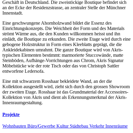
Geschäft in Deutschland. Die zweistöckige Boutique befindet sich
an der Ecke der Residenzstrasse, an zentraler Stelle der Münchner
Innenstadt.
Eine geschwungene Ahornholzwand bildet die Essenz des
Einrichtungskonzepts. Die Weichheit der Form und des Materials
strömt Wärme aus, die den Kunden willkommen heisst und ihn
einlädt, die Boutique zu erkunden. Die zweite Etage wird durch eine
gebogene Holzstruktur in Form eines Kleeblatts geprägt, die die
Ankleidekabinen umrahmt. Die ganze Boutique wird von Akris-
typischen Elementen bestimmt: marmorierte Stuccowände, matte
Steinböden, Aufhänge-Vorrichtungen aus Chrom, Akris Signatur
Möbelstücke wie der rote Tisch oder das von Christoph Sattler
entworfene Ledersofa.
Eine mit schwarzem Rosshaar bekleidete Wand, an der die
Kollektion ausgestellt wird, zieht sich durch den grossen Showroom
der zweiten Etage. Rosshaar ist das Grundmaterial der Accessoires-
Kollektion von Akris und dient als Erkennungsmerkmal der Akris-
Innenraumgestaltung.
Projekte
Wohnbauten
Büro/Gewerbe
Kultur
Städtebau
Verkehr
Innenräume